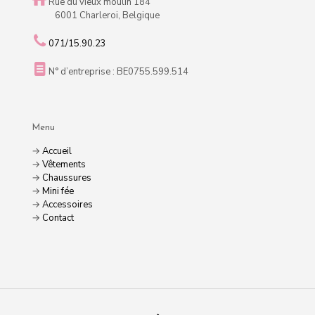
Rue du vieux moulin 184
6001 Charleroi, Belgique
071/15.90.23
N° d’entreprise : BE0755.599.514
Menu
→
Accueil
→
Vêtements
→
Chaussures
→
Mini fée
→
Accessoires
→
Contact