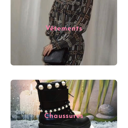
Nous sommes les spécialistes des vêtements pour
femme à Charleroi. Nous vous proposons des
collections modernes, tendances et répondant
parfaitement à toutes vos envies, que ce soit pour un
Vêtements
entretien de travail ou une soirée en amoureux. Faites-
vous plaisir à prix intéressants sur notre e-shop ou
venez découvrir nos références dans notre magasin à
Charleroi.
Que vous soyez plutôt baskets, ballerines, sandales,
bottines ou talons hauts, nous avons toutes les
Chaussures
chaussures que vous désirez chez Fée des Foliesss à
Charleroi. Nos chaussures sont disponibles dans de
nombreuses tailles pour les femmes à prix intéressant.