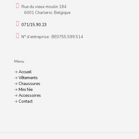
Rue du vieux moulin 184
6001 Charleroi, Belgique
071/15.90.23
N° d’entreprise : BE0755.599.514
Menu
→
Accueil
→
Vêtements
→
Chaussures
→
Mini fée
→
Accessoires
→
Contact