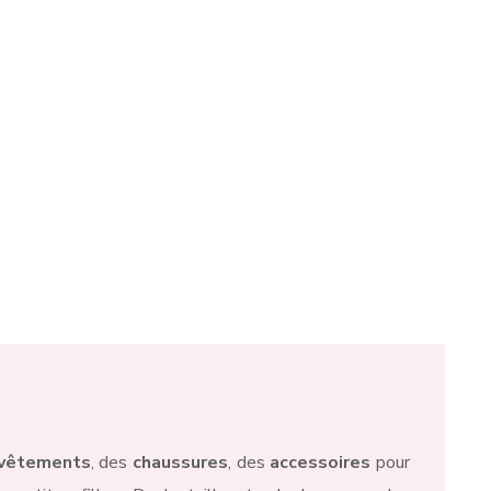
tignies-sur-Sambre
et Mont-sur-Marchienne. C’est
ne elle-même, chez ses fournisseurs parisiens,
i vous sont proposées sur son e-shop ou dans sa
vêtements
, des
chaussures
, des
accessoires
pour