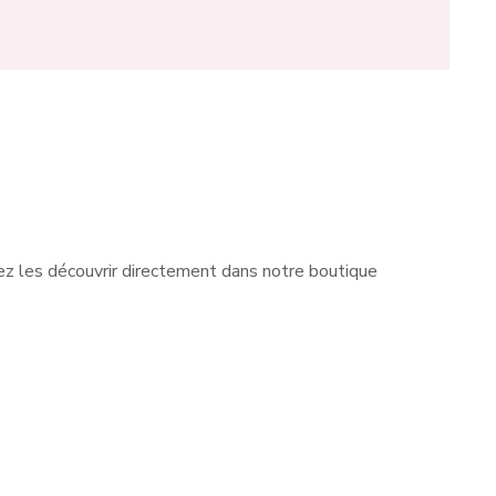
z les découvrir directement dans notre boutique
 avec
Les petites filles ne sont pas
très
en reste chez Fée des Foliess à
d, un
Charleroi. Nous leur proposons