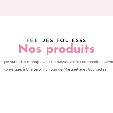
FEE DES FOLIESSS
Nos produits
tique sur notre e-shop avant de passer votre commande ou vene
physique, à Charleroi, non loin de Marcinelle et Courcelles.
ous soyez plutôt baskets,
Agrémentez votre tenue
erines, sandales, bottines
quelques accessoires 
talons hauts, nous avons
féminins comme un foular