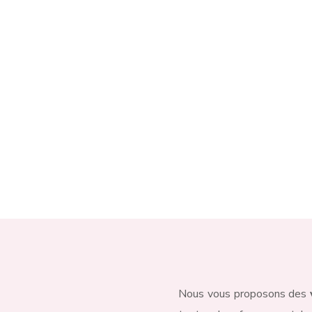
Charleroi, non loin de
Mon
Gwenaelle qui sélection
l’ensemble des pièces qu
boutique.
Contactez-nous
Nous vous proposons des