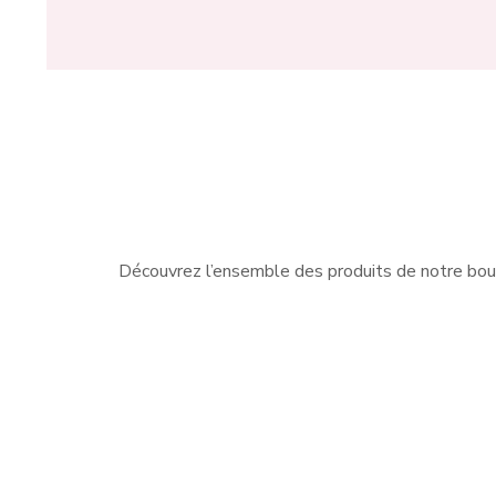
Découvrez l’ensemble des produits de notre bou
Nous sommes les spécialistes
Que v
des vêtements pour femme à
ball
Charleroi. Nous vous proposons
ou 