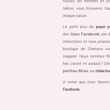
toutes les femmes et les 
tailles, vous trouverez to
chaque saison.
Le petit plus de
payer p
des
lives Facebook
une à
collections et vous propos
boutique de Charleroi s
magasin. Nous sommes fièr
fois coloré et acidulé ! D
petites filles
sur
rédacti
A noter que nous faisons
Facebook.