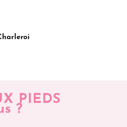
harleroi
UX PIEDS
us ?