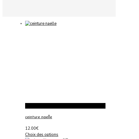
ceinture naelle
12.00
€
Ce
Choix des options