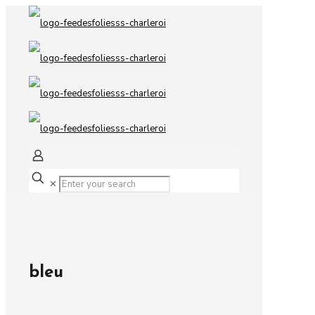
✕
bleu