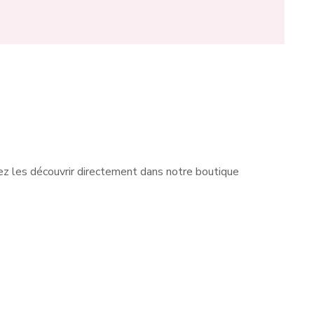
z les découvrir directement dans notre boutique
 avec
Les petites filles ne sont pas
très
en reste chez Fée des Foliess à
d, un
Charleroi. Nous leur proposons