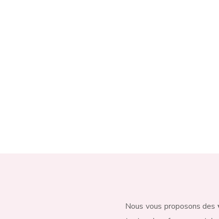
Charleroi, non loin de
Mon
Gwenaelle qui sélection
l’ensemble des pièces qu
boutique.
Contactez-nous
Nous vous proposons des