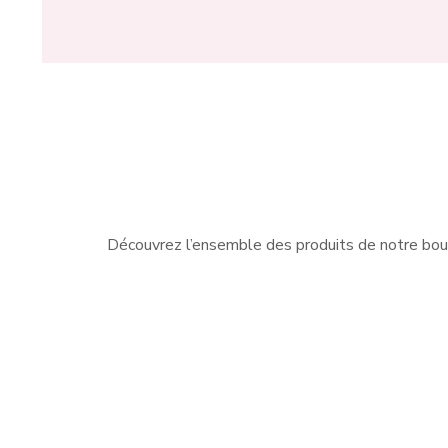
Découvrez l’ensemble des produits de notre bou
Nous sommes les spécialistes
Que v
des vêtements pour femme à
ball
Charleroi. Nous vous proposons
ou 