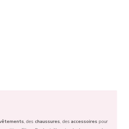
tignies-sur-Sambre
et Mont-sur-Marchienne. C’est
ne elle-même, chez ses fournisseurs parisiens,
i vous sont proposées sur son e-shop ou dans sa
vêtements
, des
chaussures
, des
accessoires
pour