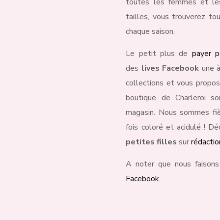
toutes les femmes et les 
tailles, vous trouverez to
chaque saison.
Le petit plus de
payer p
des
lives Facebook
une à
collections et vous propos
boutique de Charleroi s
magasin. Nous sommes fièr
fois coloré et acidulé ! D
petites filles
sur
rédacti
A noter que nous faisons
Facebook.