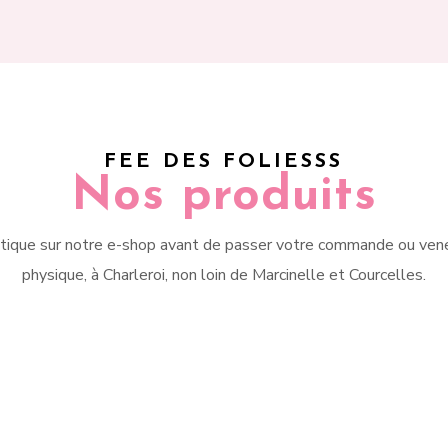
FEE DES FOLIESSS
Nos produits
tique sur notre e-shop avant de passer votre commande ou vene
physique, à Charleroi, non loin de Marcinelle et Courcelles.
ous soyez plutôt baskets,
Agrémentez votre tenue
erines, sandales, bottines
quelques accessoires 
talons hauts, nous avons
féminins comme un foular