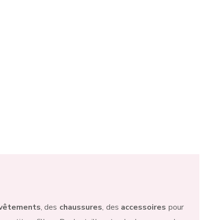
tignies-sur-Sambre
et Mont-sur-Marchienne. C’est
ne elle-même, chez ses fournisseurs parisiens,
i vous sont proposées sur son e-shop ou dans sa
vêtements
, des
chaussures
, des
accessoires
pour