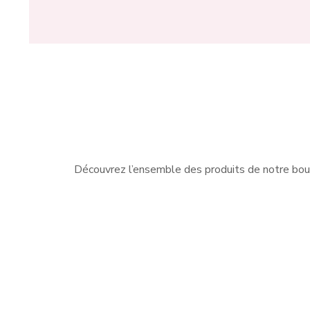
Découvrez l’ensemble des produits de notre bou
Nous sommes les spécialistes
Que v
des vêtements pour femme à
ball
Charleroi. Nous vous proposons
ou 