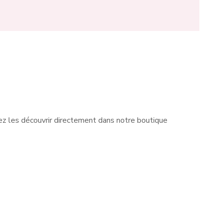
z les découvrir directement dans notre boutique
 avec
Les petites filles ne sont pas
très
en reste chez Fée des Foliess à
d, un
Charleroi. Nous leur proposons