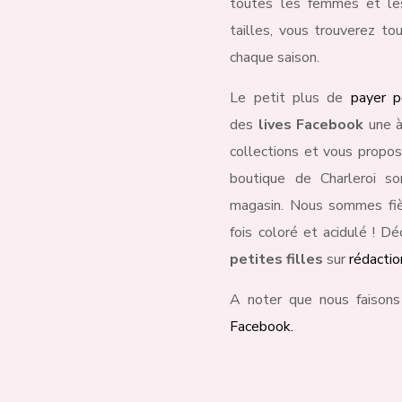
toutes les femmes et les 
tailles, vous trouverez to
chaque saison.
Le petit plus de
payer p
des
lives Facebook
une à
collections et vous propos
boutique de Charleroi s
magasin. Nous sommes fièr
fois coloré et acidulé ! D
petites filles
sur
rédacti
A noter que nous faisons
Facebook.