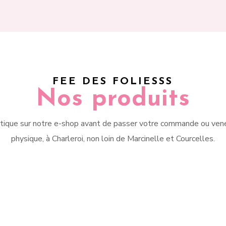
FEE DES FOLIESSS
Nos produits
tique sur notre e-shop avant de passer votre commande ou vene
physique, à Charleroi, non loin de Marcinelle et Courcelles.
ous soyez plutôt baskets,
Agrémentez votre tenue
erines, sandales, bottines
quelques accessoires 
talons hauts, nous avons
féminins comme un foular