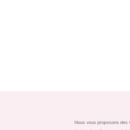
Charleroi, non loin de
Mon
Gwenaelle qui sélection
l’ensemble des pièces qu
boutique.
Contactez-nous
Nous vous proposons des