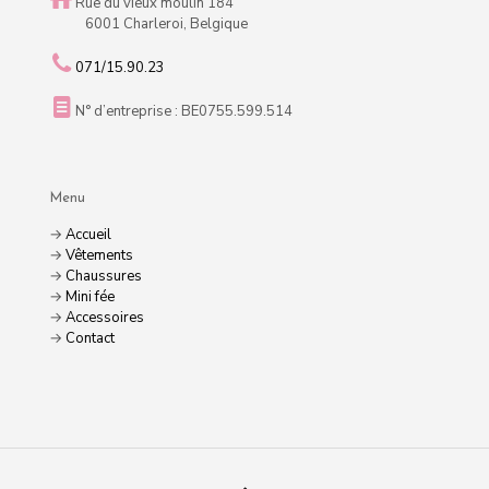
Rue du vieux moulin 184
6001 Charleroi, Belgique
071/15.90.23
N° d’entreprise : BE0755.599.514
Menu
→
Accueil
→
Vêtements
→
Chaussures
→
Mini fée
→
Accessoires
→
Contact