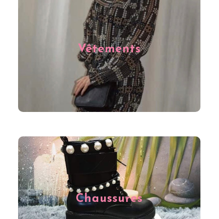
Nous sommes les spécialistes des vêtements pour
femme à Charleroi. Nous vous proposons des
collections modernes, tendances et répondant
parfaitement à toutes vos envies, que ce soit pour un
Vêtements
entretien de travail ou une soirée en amoureux. Faites-
vous plaisir à prix intéressants sur notre e-shop ou
venez découvrir nos références dans notre magasin à
Charleroi.
Que vous soyez plutôt baskets, ballerines, sandales,
bottines ou talons hauts, nous avons toutes les
Chaussures
chaussures que vous désirez chez Fée des Foliesss à
Charleroi. Nos chaussures sont disponibles dans de
nombreuses tailles pour les femmes à prix intéressant.