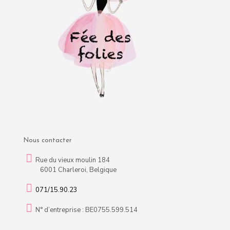
produit
Nous contacter
Rue du vieux moulin 184
6001 Charleroi, Belgique
071/15.90.23
N° d’entreprise : BE0755.599.514