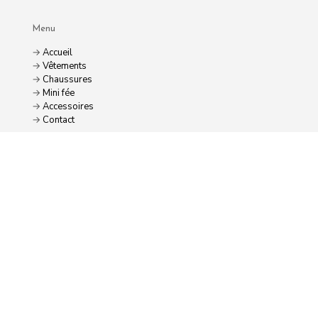
Menu
→
Accueil
→
Vêtements
→
Chaussures
→
Mini fée
→
Accessoires
→
Contact
© 2023 Tous droits réservés. Powered by Webforce.
Politique de confidentialité
|
Expédition & Livraison
|
Conditions générales de vente