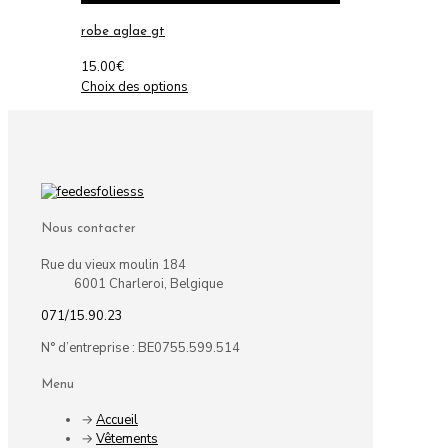
robe aglae gt
15.00
€
Ce
Choix des options
produit
a
plusieurs
variations.
Les
options
peuvent
Nous contacter
être
choisies
Rue du vieux moulin 184
sur
6001 Charleroi, Belgique
la
page
071/15.90.23
du
N° d’entreprise : BE0755.599.514
produit
Menu
→
Accueil
→
Vêtements