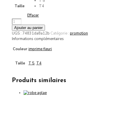
T 5
Taille
T4
Effacer
quantité
de
Ajouter au panier
robe
UGS :
74831da8a12b
Catégorie :
promotion
aglae
Informations complémentaires
GT
Couleur
imprime fleuri
Taille
T 5
,
T4
Produits similaires