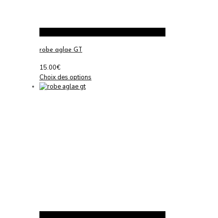
page
du
produit
robe aglae GT
15.00
€
Ce
Choix des options
produit
a
plusieurs
variations.
Les
options
peuvent
être
choisies
sur
la
page
du
produit