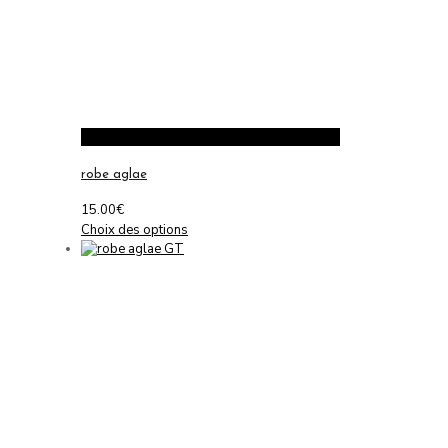
robe aglae
15.00
€
Ce
Choix des options
produit
a
plusieurs
variations.
Les
options
peuvent
être
choisies
sur
la