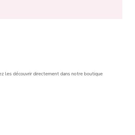
z les découvrir directement dans notre boutique
 avec
Les petites filles ne sont pas
très
en reste chez Fée des Foliess à
d, un
Charleroi. Nous leur proposons