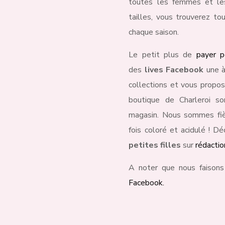
toutes les femmes et les 
tailles, vous trouverez to
chaque saison.
Le petit plus de
payer p
des
lives Facebook
une à
collections et vous propos
boutique de Charleroi s
magasin. Nous sommes fièr
fois coloré et acidulé ! D
petites filles
sur
rédacti
A noter que nous faisons
Facebook.