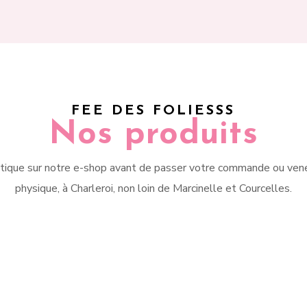
FEE DES FOLIESSS
Nos produits
tique sur notre e-shop avant de passer votre commande ou vene
physique, à Charleroi, non loin de Marcinelle et Courcelles.
ous soyez plutôt baskets,
Agrémentez votre tenue
erines, sandales, bottines
quelques accessoires 
talons hauts, nous avons
féminins comme un foular