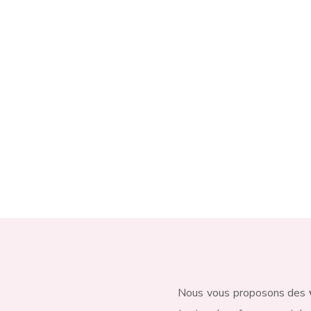
Charleroi, non loin de
Mon
Gwenaelle qui sélection
l’ensemble des pièces qu
boutique.
Contactez-nous
Nous vous proposons des