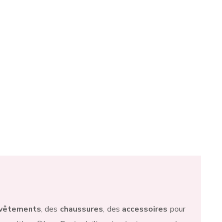
tignies-sur-Sambre
et Mont-sur-Marchienne. C’est
ne elle-même, chez ses fournisseurs parisiens,
i vous sont proposées sur son e-shop ou dans sa
vêtements
, des
chaussures
, des
accessoires
pour