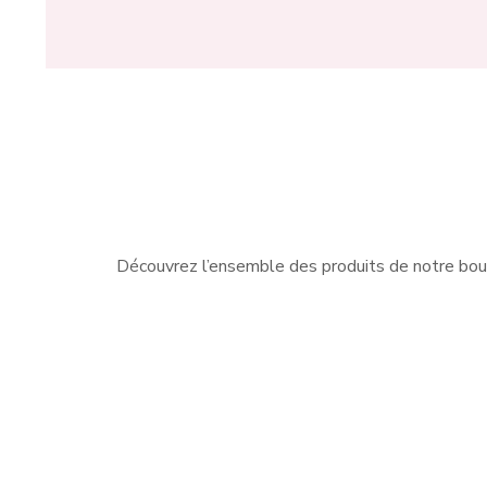
Découvrez l’ensemble des produits de notre bou
Nous sommes les spécialistes
Que v
des vêtements pour femme à
ball
Charleroi. Nous vous proposons
ou 